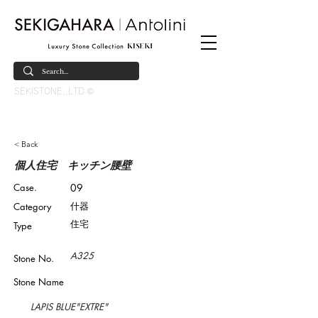
SEKISTONE.,LTD ©
< Back
個人住宅 キッチン腰壁
Case.
09
什器
​Category
住宅
Type
A325
Stone No.
Stone Name
LAPIS BLUE"EXTRE"