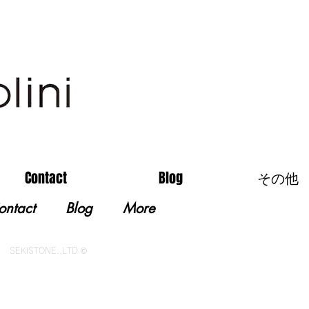
Contact
Blog
その他
ontact
Blog
More
SEKISTONE.,LTD ©