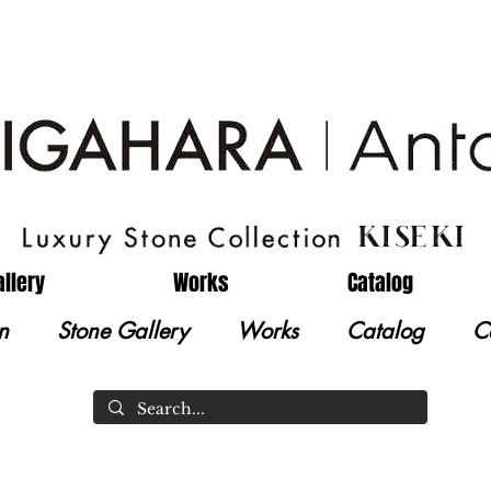
allery
Works
Catalog
n
Stone Gallery
Works
Catalog
C