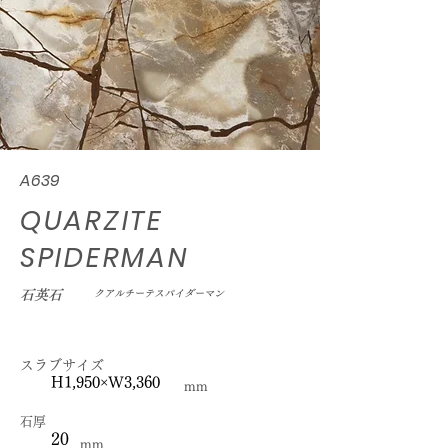
A639
QUARZITE
SPIDERMAN
石英石
クアルチーテスパイダーマン
スラブサイズ
H1,950×W3,360
mm
石厚
20
mm