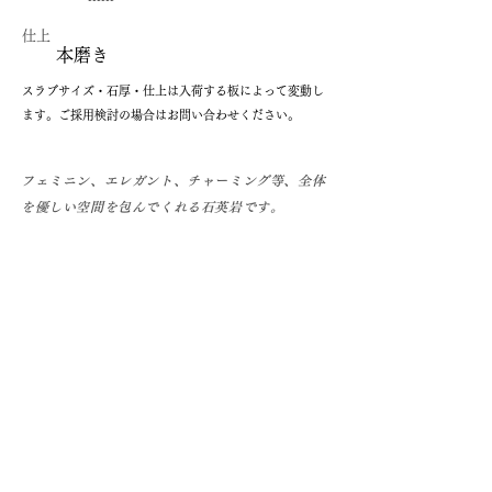
仕上
本磨き
​スラブサイズ・石厚・仕上は入荷する板によって変動し
ます。ご採用検討の場合はお問い合わせください。
フェミニン、エレガント、チャーミング等、全体
を優しい空間を包んでくれる石英岩です。