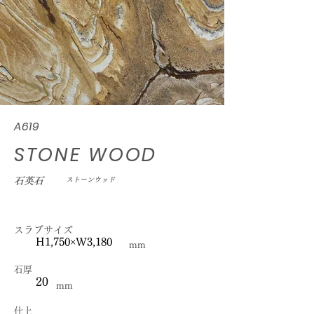
A619
STONE WOOD
石英石
ストーンウッド
スラブサイズ
H1,750×W3,180
mm
石厚
20
mm
仕上