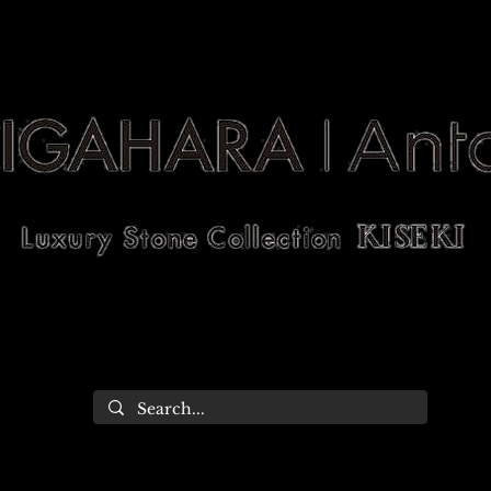
allery
Works
Catalog
n
Stone Gallery
Works
Catalog
C