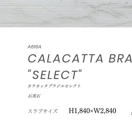
A616A
CALACATTA BRA
"SELECT"
カラカッタブラジルセレクト
石英石
H1,840×W2,840
スラブサイズ