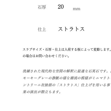
20
石厚
mm
ストラトス
仕上
​スラブサイズ・石厚・仕上は入荷する板によって変動します
の場合はお問い合わせください。
洗練された現代的な空間の解釈に最適な石英石です。
モーキーグレーの静脈の様な潮流の模様がミニマリト
ントリーニ社独創の「ストラトス」仕上げを用いる事
果の演出が際立ちます。