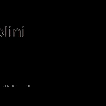
Contact
Blog
その他
ontact
Blog
More
SEKISTONE.,LTD ©