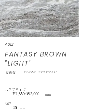
A612
FANTASY BROWN
"LIGHT"
石英石
ファンタジーブラウン"ライト"
スラブサイズ
H1,850×W3,000
mm
石厚
20
mm