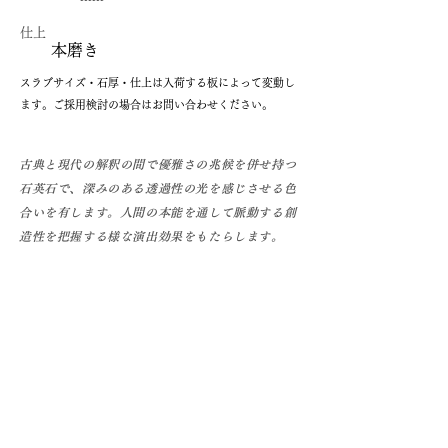
仕上
本磨き
​スラブサイズ・石厚・仕上は入荷する板によって変動し
ます。ご採用検討の場合はお問い合わせください。
古典と現代の解釈の間で優雅さの兆候を併せ持つ
石英石で、深みのある透過性の光を感じさせる色
合いを有します。人間の本能を通して脈動する創
造性を把握する様な演出効果をもたらします。