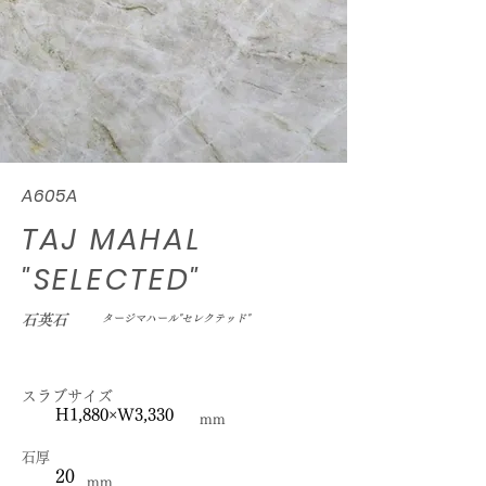
A605A
TAJ MAHAL
"SELECTED"
石英石
タージマハール"セレクテッド"
スラブサイズ
H1,880×W3,330
mm
石厚
20
mm