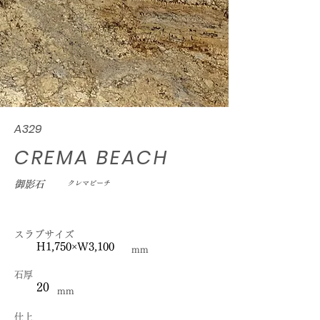
A329
CREMA BEACH
御影石
クレマビーチ
スラブサイズ
H1,750×W3,100
mm
石厚
20
mm
仕上