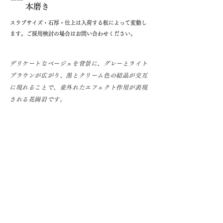
本磨き
​スラブサイズ・石厚・仕上は入荷する板によって変動し
ます。ご採用検討の場合はお問い合わせください。
デリケートなベージュを背景に、グレーとライト
ブラウンが広がり、黒とクリーム色の結晶が交互
に現れることで、並外れたエフェクト作用が表現
される花崗岩です。