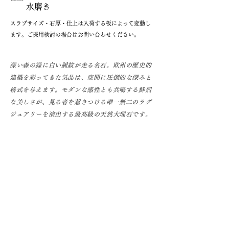
水磨き
​スラブサイズ・石厚・仕上は入荷する板によって変動し
ます。ご採用検討の場合はお問い合わせください。
深い森の緑に白い脈紋が走る名石。欧州の歴史的
建築を彩ってきた気品は、空間に圧倒的な深みと
格式を与えます。モダンな感性とも共鳴する鮮烈
な美しさが、見る者を惹きつける唯一無二のラグ
ジュアリーを演出する最高級の天然大理石です。