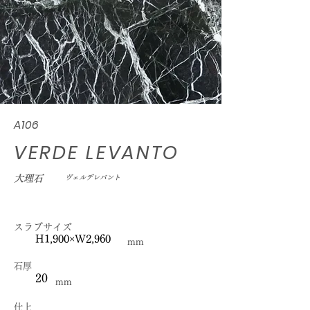
A106
VERDE LEVANTO
大理石
ヴェルデレバント
スラブサイズ
H1,900×W2,960
mm
石厚
20
mm
仕上