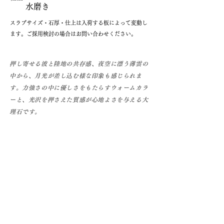
水磨き
​スラブサイズ・石厚・仕上は入荷する板によって変動し
ます。ご採用検討の場合はお問い合わせください。
押し寄せる波と陸地の共存感、夜空に漂う薄雲の
中から、月光が差し込む様な印象も感じられま
す。力強さの中に優しさをもたらすウォームカラ
ーと、光沢を押さえた質感が心地よさを与える大
理石です。