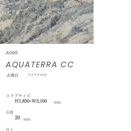
A095
AQUATERRA CC
大理石
アクアテラCC
スラブサイズ
H1,850×W3,100
mm
石厚
20
mm
仕上