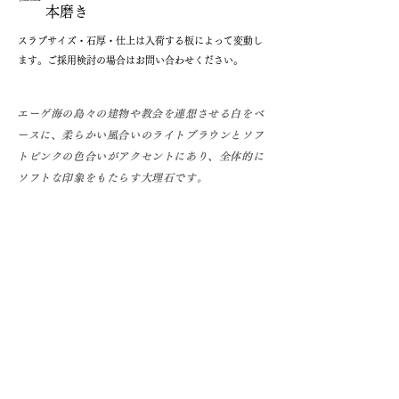
本磨き
​スラブサイズ・石厚・仕上は入荷する板によって変動し
ます。ご採用検討の場合はお問い合わせください。
エーゲ海の島々の建物や教会を連想させる白をベ
ースに、柔らかい風合いのライトブラウンとソフ
トピンクの色合いがアクセントにあり、全体的に
ソフトな印象をもたらす大理石です。