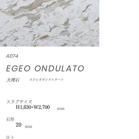
A074
EGEO ONDULATO
大理石
エジェオオンドゥラート
スラブサイズ
H1,630×W2,700
mm
石厚
20
mm
仕上