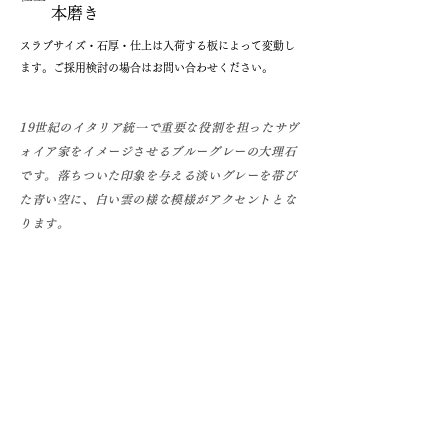
本磨き
​スラブサイズ・石厚・仕上は入荷する板によって変動し
ます。ご採用検討の場合はお問い合わせください。
19世紀のイタリア統一で重要な役割を担ったサヴ
ォイア家をイメージさせるブルーグレーの大理石
です。落ちついた印象を与える淡いグレーを帯び
た青い空に、白い雲の様な模様がアクセントとな
ります。