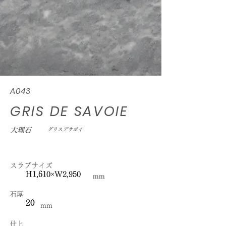
A043
GRIS DE SAVOIE
大理石
グリスデサボイ
スラブサイズ
H1,610×W2,950
mm
石厚
20
mm
仕上