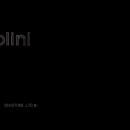
Contact
Blog
その他
ontact
Blog
More
SEKISTONE.,LTD ©