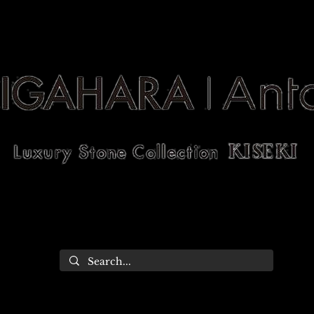
allery
Works
Catalog
n
Stone Gallery
Works
Catalog
C