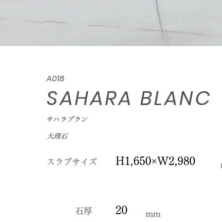
A018
SAHARA BLANC
サハラブラン
大理石
H1,650×W2,980
スラブサイズ
20
石厚
mm