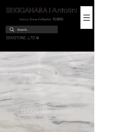
SEKISTONE.,LTD ©