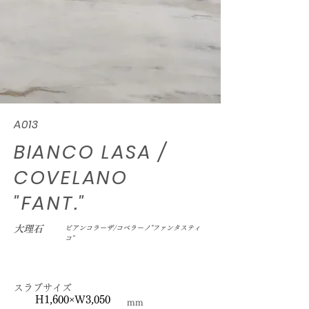
A013
BIANCO LASA /
COVELANO
"FANT."
大理石
ビアンコラーザ/コベラーノ"ファンタスティ
コ"
スラブサイズ
H1,600×W3,050
mm