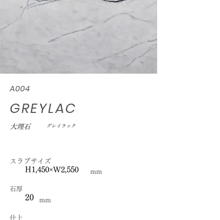
A004
GREYLAC
大理石
グレイラック
スラブサイズ
H1,450×W2,550
mm
石厚
20
mm
仕上