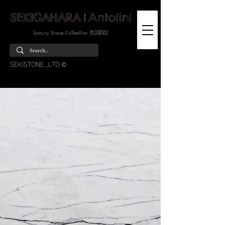
SEKISTONE.,LTD ©