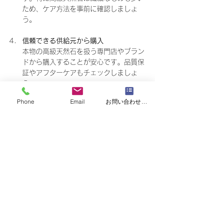
ため、ケア方法を事前に確認しましょ
う。
信頼できる供給元から購入
本物の高級天然石を扱う専門店やブラン
ドから購入することが安心です。品質保
証やアフターケアもチェックしましょ
う。
Phone
Email
お問い合わせフォーム
メンテナンスは、定期的な清掃と保護剤の使
用が基本です。石の表面を守り、色あせや劣
化を防ぎます。私はいつも、石の声に耳を傾
けるように、丁寧に扱うことを心がけていま
す。
空間に息づく天然石の美
高級天然石は、ただの素材ではありません。
そこには自然の歴史と時間が刻まれていま